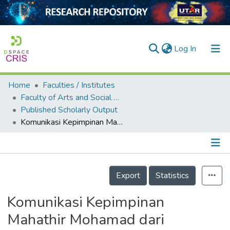
(current)
Log In
Home
Faculties / Institutes
Home
Faculty of Arts and Social Science
Published Scholarly Output
Our Collection
Komunikasi Kepimpinan Mahathir Mohamad dari Perspektif Agama Hindu
searchers
arly Output
Details
ancy/Projects
Export
Statistics
tatistics
Komunikasi Kepimpinan
Mahathir Mohamad dari