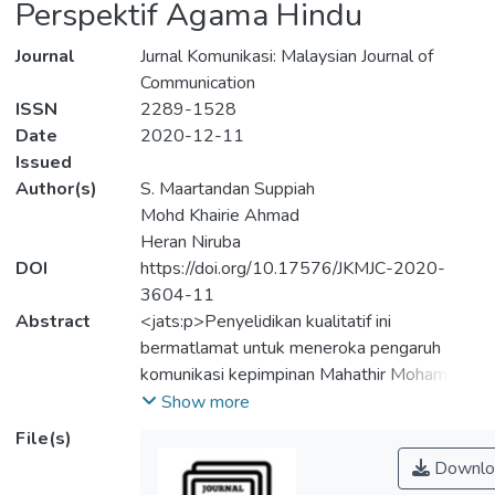
Perspektif Agama Hindu
Journal
Jurnal Komunikasi: Malaysian Journal of
Communication
ISSN
2289-1528
Date
2020-12-11
Issued
Author(s)
S. Maartandan Suppiah
Mohd Khairie Ahmad
Heran Niruba
DOI
https://doi.org/10.17576/JKMJC-2020-
3604-11
Abstract
<jats:p>Penyelidikan kualitatif ini
bermatlamat untuk meneroka pengaruh
komunikasi kepimpinan Mahathir Mohamad
dari sudut pandangan budaya masyarakat
Show more
India di Malaysia. Mahathir dianggap sebagai
File(s)
seorang pemimpin yang hanya memberi
Downlo
tumpuan kepada pembangunan masyarakat