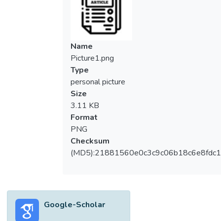
Melayu atau masyarakat majoriti yang
diwakilinya sehingga beliau dilabel sebagai
ultra Melayu. Menariknya, walaupun
Mahathir Mohamad dikatakan mengetepikan
Name
masyarakat bukan bumiputera khususnya
Picture1.png
masyarakat India, tetapi masyarakat India
Type
merekodkan pembangunan atau perubahan
personal picture
yang baik dalam pelbagai bidang. Dalam
Size
pada itu, penyelidikan ini mengandaikan
3.11 KB
bahawa kemahiran komunikasi kepimpinan
Format
Mahathir Mohamad mempengaruhi
PNG
masyarakat India ke arah pembangunan di
Checksum
Malaysia. Budaya masyarakat India yang
(MD5):21881560e0c3c9c06b18c6e8fdc1
ditunjangi oleh kepercayaan Hinduisme
dipercayai menjadi nilai asas dalam proses
komunikasi kepimpinan Mahathir Mohamad
dan masyarakat Hindu di Malaysia. Maka,
Google-Scholar
penyelidikan ini membincangkan tentang
komunikasi kepimpinan Tun Mahathir